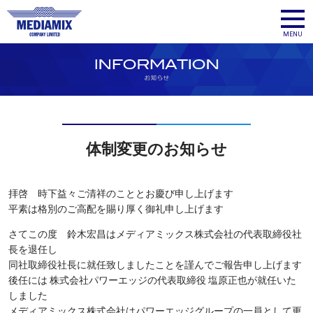
メディア
MENU
体制変更のお知らせ
拝啓 時下益々ご清祥のこととお慶び申し上げます
平素は格別のご高配を賜り厚く御礼申し上げます
さてこの度 鈴木宏昌はメディアミックス株式会社の代表取締役社
長を退任し
同社取締役社長に就任致しましたことを謹んでご報告申し上げます
後任には 株式会社パワーエッジの代表取締役 塩原正也が就任いた
しました
メディアミックス株式会社はパワーエッジグループの一員として更